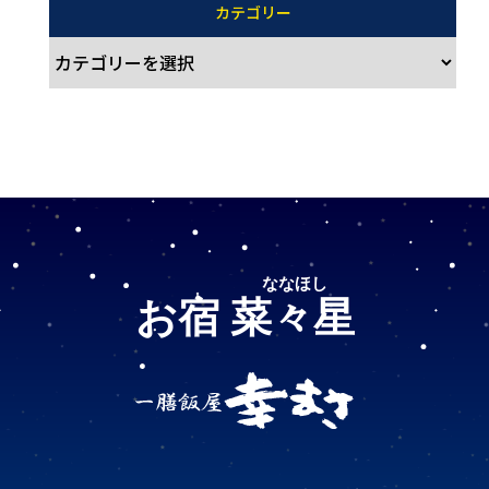
カテゴリー
ななほし
お宿 菜々星